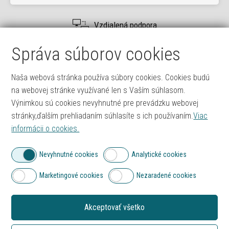
Vzdialená podpora
Užívateľský manuál
Správa súborov cookies
Časté otázky
Naša webová stránka používa súbory cookies. Cookies budú
Rýchly kontakt
na webovej stránke využívané len s Vaším súhlasom.
Výnimkou sú cookies nevyhnutné pre prevádzku webovej
stránky,ďalším prehliadaním súhlasíte s ich používaním.
Viac
Technická podpora
informácii o cookies.
0903 413 255, 0918 816 587
podpora@itprofi.sk
Nevyhnutné cookies
Analytické cookies
Objednávky a fakturácia
Marketingové cookies
Nezaradené cookies
0905 214 067
objednavky@itprofi.sk
Akceptovať všetko