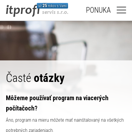
25
už
rokov s Vami
PONUKA
Časté
otázky
Môžeme používať program na viacerých
počítačoch?
Áno, program na mieru môžete mať nainštalovaný na všetkých
potrebných zariadeniach.