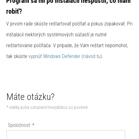
Program sa mi po inštalácii nespustil, čo mám
robiť?
V prvom rade skúste reštartovať počítať a pokus zopakovať. Pri
inštalácií niektorých systémových súčastí je nutné
reštartovanie počítača. V prípade, že Vám reštart nepomohol,
tak skúste
vypnúť Windows Defender (návod tu)
.
Máte otázku?
* všetky polia označené hviezdičkou sú povinné
Spoločnosť: *