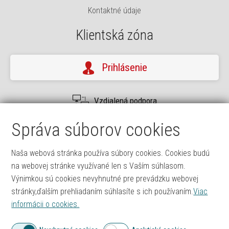
Kontaktné údaje
Klientská zóna
Prihlásenie
Vzdialená podpora
Užívateľský manuál
Správa súborov cookies
Časté otázky
Naša webová stránka používa súbory cookies. Cookies budú
Rýchly kontakt
na webovej stránke využívané len s Vaším súhlasom.
Výnimkou sú cookies nevyhnutné pre prevádzku webovej
stránky,ďalším prehliadaním súhlasíte s ich používaním.
Viac
Technická podpora
informácii o cookies.
0903 413 255, 0918 816 587
podpora@itprofi.sk