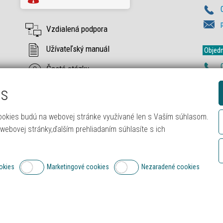
Vzdialená podpora
Užívateľský manuál
Objedn
Časté otázky
es
ookies budú na webovej stránke využívané len s Vaším súhlasom.
ebovej stránky,ďalším prehliadaním súhlasíte s ich
s s.r.o.
okies
Marketingové cookies
Nezaradené cookies
6
www.itprofi.sk