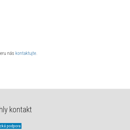
ieru nás
kontaktujte
.
hly kontakt
ická podpora