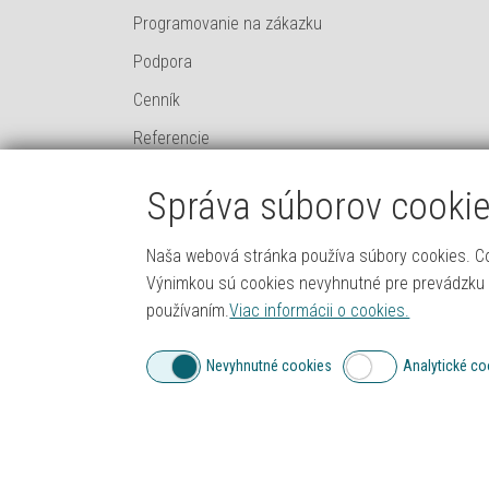
Programovanie na zákazku
Podpora
Cenník
Referencie
Ochrana osobných údajov
Správa súborov cooki
Všeobecne obchodné podmienky
Súbory cookies
Naša webová stránka používa súbory cookies. C
Výnimkou sú cookies nevyhnutné pre prevádzku w
Kontaktné údaje
používaním.
Viac informácii o cookies.
Created by
IT PROFI Servi
Nevyhnutné cookies
Analytické co
Copyright © 2008 - 202