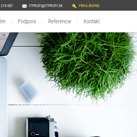
 214 067
ITPROFI@ITPROFI.SK
PRIHLÁSENIE
tém
Podpora
Referencie
Kontakt