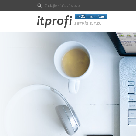
Hľadať
25
už
rokov s Vami