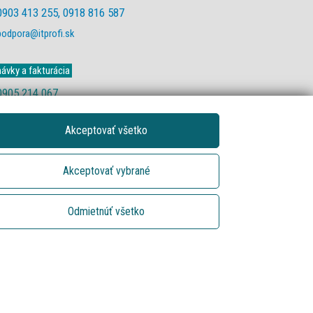
0903 413 255, 0918 816 587
podpora@itprofi.sk
ávky a fakturácia
0905 214 067
objednavky@itprofi.sk
Akceptovať všetko
Akceptovať vybrané
Odmietnúť všetko